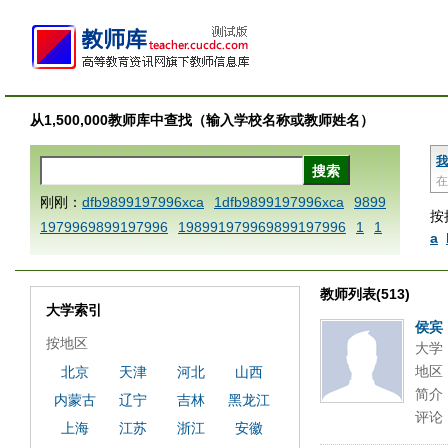
从1,500,000教师库中查找（输入学校名称或教师姓名）
我
在
刚刚：
dfb9899197996xca
1dfb9899197996xca
9899
按
1979969899197996
198991979969899197996
1
1
a
AAABBBCCCdefine blablaenddefine dfbxyzendtemplat
e dfbCCCBBBAAA
1dfb9899197996x
1dfbabctitlexc
教师列表(513)
a
1dfbmath key98991 methodmultiply operand97996x
大学索引
ca
1dfbsetx9899197996xxca
1dfbthisxca
1dfbxca12
侯宾
按地区
大学
3
1dfbzzzzzzzzbbbccccdddeeexcareplacezo
1printdf
地区
北京
天津
河北
山西
b 9899197996 xca
AAABBBCCCdefine blablaenddefin
简介
内蒙古
辽宁
吉林
黑龙江
e dfbxyzendtemplate dfbCCCBBBAAA
dfb
dfb989919
评论
7996x
dfbabctitlexca
dfbmath key98991 methodmulti
上海
江苏
浙江
安徽