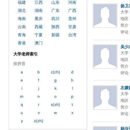
ply operand97996xca
dfbsetx9899197996xxca
福建
江西
山东
河南
扬卫
湖北
湖南
广东
广西
大学
海南
重庆
四川
贵州
地区
简介
云南
西藏
陕西
甘肃
评论
青海
宁夏
新疆
台湾
香港
澳门
吴少
大学
大学老师索引
地区
按拼音
简介
a
b
c(ch)
d
评论
e
f
g
h
左媛
i
j
k
l
大学
m
n
o
p
地区
q
r
s(sh)
t
简介
u
v
w
x
评论
y
z(zh)
杨汝