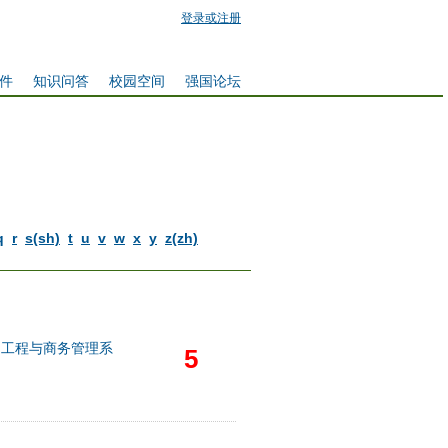
登录或注册
件
知识问答
校园空间
强国论坛
q
r
s(sh)
t
u
v
w
x
y
z(zh)
用工程与商务管理系
5