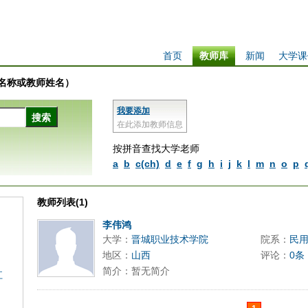
首页
教师库
新闻
大学课
学校名称或教师姓名）
我要添加
在此添加教师信息
按拼音查找大学老师
a
b
c(ch)
d
e
f
g
h
i
j
k
l
m
n
o
p
教师列表(1)
李伟鸿
大学：
晋城职业技术学院
院系：
民
地区：
山西
评论：
0条
简介：暂无简介
江