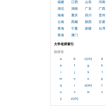
福建
江西
山东
河南
湖北
湖南
广东
广西
海南
重庆
四川
贵州
云南
西藏
陕西
甘肃
青海
宁夏
新疆
台湾
香港
澳门
大学老师索引
按拼音
a
b
c(ch)
d
e
f
g
h
i
j
k
l
m
n
o
p
q
r
s(sh)
t
u
v
w
x
y
z(zh)