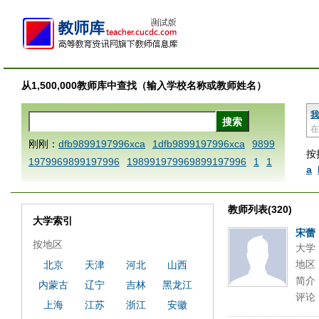
从1,500,000教师库中查找（输入学校名称或教师姓名）
我
在
刚刚：
dfb9899197996xca
1dfb9899197996xca
9899
按
1979969899197996
198991979969899197996
1
1
a
AAABBBCCCdefine blablaenddefine dfbxyzendtemplat
e dfbCCCBBBAAA
1dfb9899197996x
1dfbabctitlexc
教师列表(320)
a
1dfbmath key98991 methodmultiply operand97996x
大学索引
ca
1dfbsetx9899197996xxca
1dfbthisxca
1dfbxca12
宋蕾
按地区
大学
3
1dfbzzzzzzzzbbbccccdddeeexcareplacezo
1printdf
地区
北京
天津
河北
山西
b 9899197996 xca
AAABBBCCCdefine blablaenddefin
简介
内蒙古
辽宁
吉林
黑龙江
e dfbxyzendtemplate dfbCCCBBBAAA
dfb
dfb989919
评论
7996x
dfbabctitlexca
dfbmath key98991 methodmulti
上海
江苏
浙江
安徽