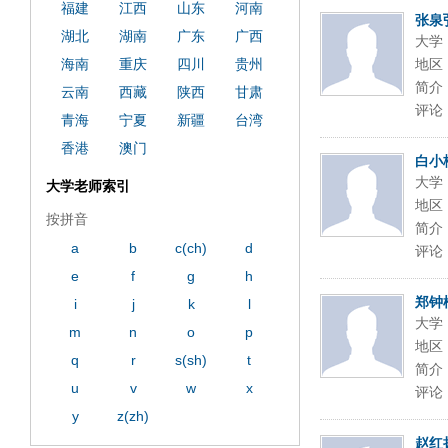
ply operand97996xca
dfbsetx9899197996xxca
福建
江西
山东
河南
张泉
湖北
湖南
广东
广西
大学
海南
重庆
四川
贵州
地区
简介
云南
西藏
陕西
甘肃
评论
青海
宁夏
新疆
台湾
香港
澳门
白小
大学
大学老师索引
地区
按拼音
简介
a
b
c(ch)
d
评论
e
f
g
h
郑钟
i
j
k
l
大学
m
n
o
p
地区
q
r
s(sh)
t
简介
u
v
w
x
评论
y
z(zh)
赵红