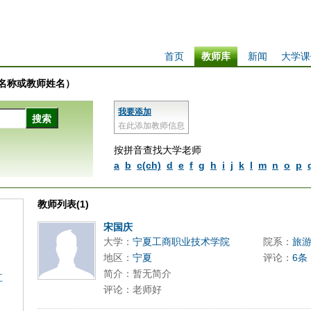
首页
教师库
新闻
大学课
学校名称或教师姓名）
我要添加
在此添加教师信息
按拼音查找大学老师
a
b
c(ch)
d
e
f
g
h
i
j
k
l
m
n
o
p
教师列表(1)
宋国庆
大学：
宁夏工商职业技术学院
院系：
旅
地区：
宁夏
评论：
6条
简介：暂无简介
江
评论：老师好