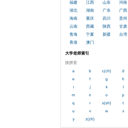
福建
江西
山东
河南
湖北
湖南
广东
广西
海南
重庆
四川
贵州
云南
西藏
陕西
甘肃
青海
宁夏
新疆
台湾
香港
澳门
大学老师索引
按拼音
a
b
c(ch)
d
e
f
g
h
i
j
k
l
m
n
o
p
q
r
s(sh)
t
u
v
w
x
y
z(zh)