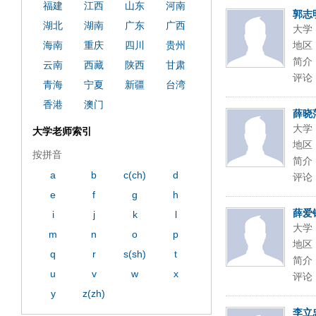
福建
江西
山东
河南
郭志
湖北
湖南
广东
广西
大学
海南
重庆
四川
贵州
地区
简介
云南
西藏
陕西
甘肃
评论
青海
宁夏
新疆
台湾
香港
澳门
薛晓
大学
大学老师索引
地区
按拼音
简介
a
b
c(ch)
d
评论
e
f
g
h
薛爱
i
j
k
l
大学
m
n
o
p
地区
q
r
s(sh)
t
简介
u
v
w
x
评论
y
z(zh)
李立