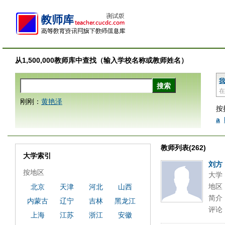
从1,500,000教师库中查找（输入学校名称或教师姓名）
我
在
刚刚：
黄艳泽
按
a
教师列表(262)
大学索引
刘方
按地区
大学
地区
北京
天津
河北
山西
简介
内蒙古
辽宁
吉林
黑龙江
评论
上海
江苏
浙江
安徽