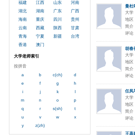
福建
江西
山东
河南
曼杜
湖北
湖南
广东
广西
大学
海南
重庆
四川
贵州
地区
简介
云南
西藏
陕西
甘肃
评论
青海
宁夏
新疆
台湾
香港
澳门
胡春
大学
大学老师索引
地区
按拼音
简介
a
b
c(ch)
d
评论
e
f
g
h
任凤
i
j
k
l
大学
m
n
o
p
地区
q
r
s(sh)
t
简介
u
v
w
x
评论
y
z(zh)
王高