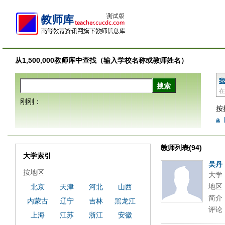
从1,500,000教师库中查找（输入学校名称或教师姓名）
我
在
刚刚：
按
a
教师列表(94)
大学索引
吴丹
按地区
大学
地区
北京
天津
河北
山西
简介
内蒙古
辽宁
吉林
黑龙江
评论
上海
江苏
浙江
安徽