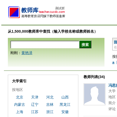
从1,500,000教师库中查找（输入学校名称或教师姓名）
我
在
刚刚：
黄艳泽
按
a
教师列表(34)
大学索引
冯思
按地区
大学
地区
北京
天津
河北
山西
简介
内蒙古
辽宁
吉林
黑龙江
评论
上海
江苏
浙江
安徽