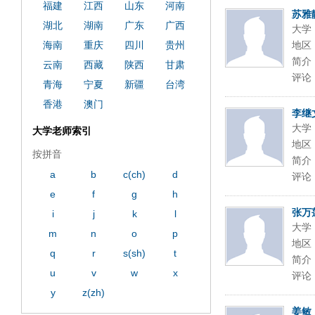
福建
江西
山东
河南
苏雅
湖北
湖南
广东
广西
大学
海南
重庆
四川
贵州
地区
简介
云南
西藏
陕西
甘肃
评论
青海
宁夏
新疆
台湾
香港
澳门
李继
大学
大学老师索引
地区
按拼音
简介
a
b
c(ch)
d
评论
e
f
g
h
张万
i
j
k
l
大学
m
n
o
p
地区
q
r
s(sh)
t
简介
u
v
w
x
评论
y
z(zh)
姜敏