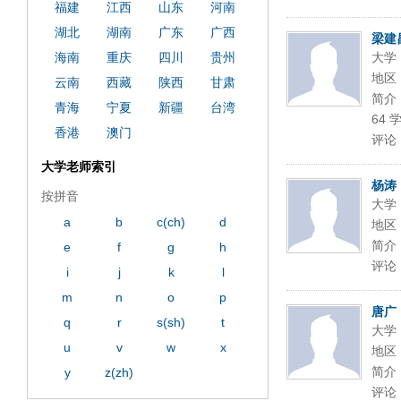
福建
江西
山东
河南
湖北
湖南
广东
广西
梁建
海南
重庆
四川
贵州
大学
地区
云南
西藏
陕西
甘肃
简介：
青海
宁夏
新疆
台湾
64 
香港
澳门
评论
大学老师索引
杨涛
按拼音
大学
a
b
c(ch)
d
地区
简介
e
f
g
h
评论
i
j
k
l
m
n
o
p
唐广
q
r
s(sh)
t
大学
u
v
w
x
地区
简介
y
z(zh)
评论