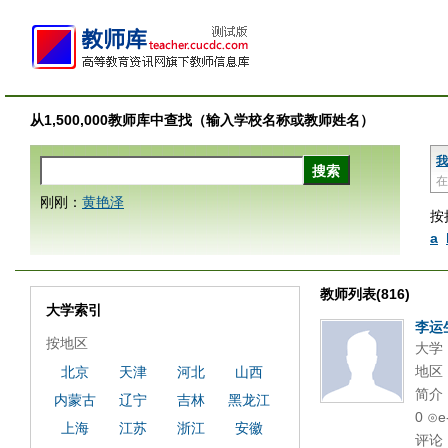
从1,500,000教师库中查找（输入学校名称或教师姓名）
我
在
刚刚：
黄艳泽
按
a
教师列表(816)
大学索引
李运
按地区
大学
地区
北京
天津
河北
山西
简介：
内蒙古
辽宁
吉林
黑龙江
0 ⊙
上海
江苏
浙江
安徽
评论