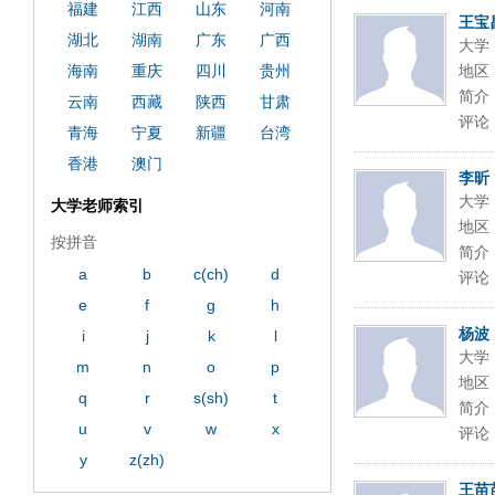
福建
江西
山东
河南
王宝
湖北
湖南
广东
广西
大学
海南
重庆
四川
贵州
地区
简介
云南
西藏
陕西
甘肃
评论
青海
宁夏
新疆
台湾
香港
澳门
李昕
大学
大学老师索引
地区
按拼音
简介
a
b
c(ch)
d
评论
e
f
g
h
杨波
i
j
k
l
大学
m
n
o
p
地区
q
r
s(sh)
t
简介
u
v
w
x
评论
y
z(zh)
王苗