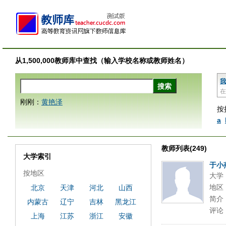
从1,500,000教师库中查找（输入学校名称或教师姓名）
我
在
刚刚：
黄艳泽
按
a
教师列表(249)
大学索引
于小
按地区
大学
地区
北京
天津
河北
山西
简介
内蒙古
辽宁
吉林
黑龙江
评论
上海
江苏
浙江
安徽