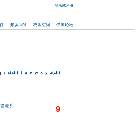
登录或注册
件
知识问答
校园空间
强国论坛
q
r
s(sh)
t
u
v
w
x
y
z(zh)
安管理系
9