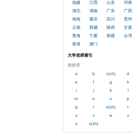
福建
江西
山东
河南
湖北
湖南
广东
广西
海南
重庆
四川
贵州
云南
西藏
陕西
甘肃
青海
宁夏
新疆
台湾
香港
澳门
大学老师索引
按拼音
a
b
c(ch)
d
e
f
g
h
i
j
k
l
m
n
o
p
q
r
s(sh)
t
u
v
w
x
y
z(zh)