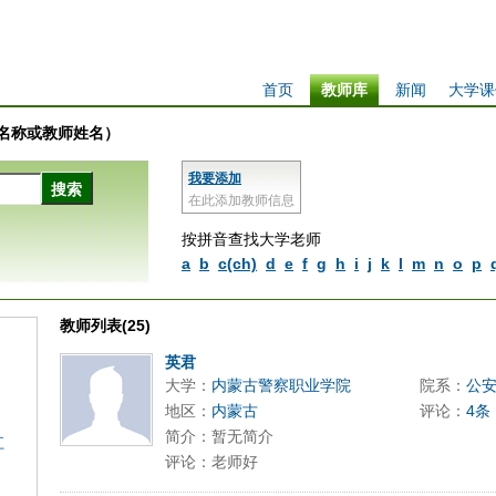
首页
教师库
新闻
大学课
学校名称或教师姓名）
我要添加
在此添加教师信息
按拼音查找大学老师
a
b
c(ch)
d
e
f
g
h
i
j
k
l
m
n
o
p
教师列表(25)
英君
大学：
内蒙古警察职业学院
院系：
公
地区：
内蒙古
评论：
4条
简介：暂无简介
江
评论：老师好