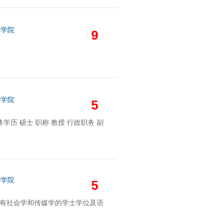
语学院
9
语学院
5
终学历 硕士 职称 教授 行政职务 副
语学院
5
大利亚，具有社会学和传媒学的学士学位及语