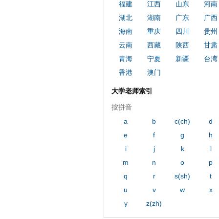
福建
江西
山东
河南
湖北
湖南
广东
广西
海南
重庆
四川
贵州
云南
西藏
陕西
甘肃
青海
宁夏
新疆
台湾
香港
澳门
大学老师索引
按拼音
a
b
c(ch)
d
e
f
g
h
i
j
k
l
m
n
o
p
q
r
s(sh)
t
u
v
w
x
y
z(zh)