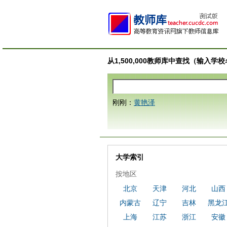
从1,500,000教师库中查找（输入
刚刚：
黄艳泽
大学索引
按地区
北京
天津
河北
山西
内蒙古
辽宁
吉林
黑龙
上海
江苏
浙江
安徽