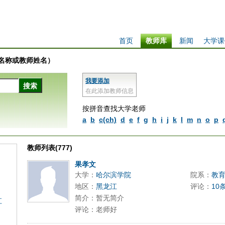
首页
教师库
新闻
大学课
学校名称或教师姓名）
我要添加
在此添加教师信息
按拼音查找大学老师
a
b
c(ch)
d
e
f
g
h
i
j
k
l
m
n
o
p
教师列表(777)
果孝文
大学：
哈尔滨学院
院系：
教
地区：
黑龙江
评论：
10
简介：暂无简介
江
评论：老师好