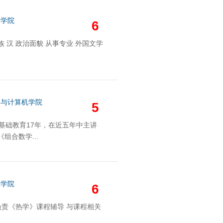
文学院
6
民 族 汉 政治面貌 从事专业 外国文学
学与计算机学院
5
学基础教育17年，在近五年中主讲
合数学...
工学院
6
负责《热学》课程辅导 与课程相关