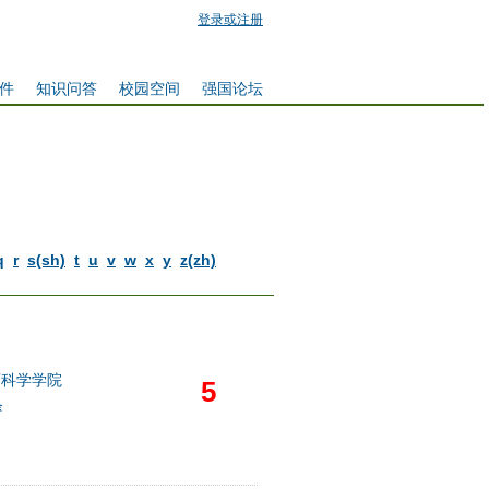
登录或注册
件
知识问答
校园空间
强国论坛
q
r
s(sh)
t
u
v
w
x
y
z(zh)
育科学学院
5
条