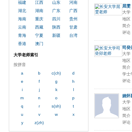
ply operand97996xca
dfbsetx9899197996xxca
福建
江西
山东
河南
屈雯
湖北
湖南
广东
广西
大学
海南
重庆
四川
贵州
地区
简介
云南
西藏
陕西
甘肃
评论
青海
宁夏
新疆
台湾
香港
澳门
司癸
大学
大学老师索引
地区
按拼音
简介
a
b
c(ch)
d
学士
评论
e
f
g
h
i
j
k
l
姚怀
m
n
o
p
大学
q
r
s(sh)
t
地区
u
v
w
x
简介：
评论
y
z(zh)