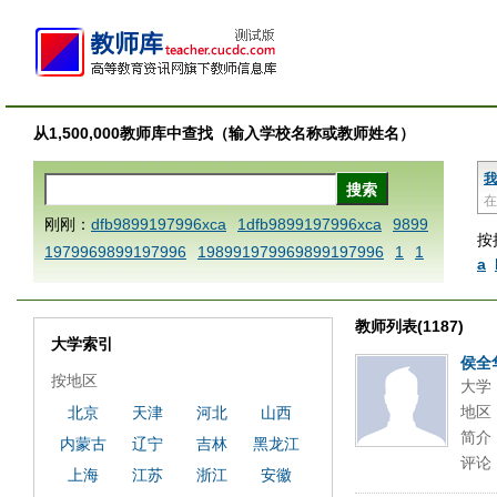
从1,500,000教师库中查找（输入学校名称或教师姓名）
我
在
刚刚：
dfb9899197996xca
1dfb9899197996xca
9899
按
1979969899197996
198991979969899197996
1
1
a
AAABBBCCCdefine blablaenddefine dfbxyzendtemplat
e dfbCCCBBBAAA
1dfb9899197996x
1dfbabctitlexc
教师列表(1187)
a
1dfbmath key98991 methodmultiply operand97996x
大学索引
ca
1dfbsetx9899197996xxca
1dfbthisxca
1dfbxca12
侯全
按地区
大学
3
1dfbzzzzzzzzbbbccccdddeeexcareplacezo
1printdf
地区
北京
天津
河北
山西
b 9899197996 xca
AAABBBCCCdefine blablaenddefin
简介
内蒙古
辽宁
吉林
黑龙江
e dfbxyzendtemplate dfbCCCBBBAAA
dfb
dfb989919
评论
7996x
dfbabctitlexca
dfbmath key98991 methodmulti
上海
江苏
浙江
安徽