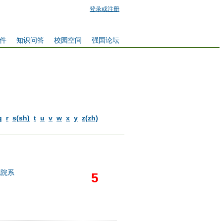
登录或注册
件
知识问答
校园空间
强国论坛
q
r
s(sh)
t
u
v
w
x
y
z(zh)
他院系
5