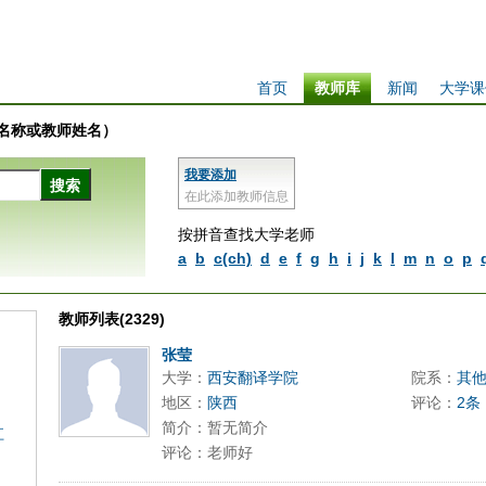
首页
教师库
新闻
大学课
学校名称或教师姓名）
我要添加
在此添加教师信息
按拼音查找大学老师
a
b
c(ch)
d
e
f
g
h
i
j
k
l
m
n
o
p
教师列表(2329)
张莹
大学：
西安翻译学院
院系：
其
地区：
陕西
评论：
2条
简介：暂无简介
江
评论：老师好