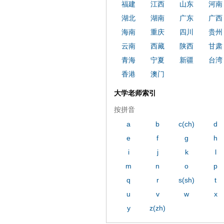
福建
江西
山东
河南
湖北
湖南
广东
广西
海南
重庆
四川
贵州
云南
西藏
陕西
甘肃
青海
宁夏
新疆
台湾
香港
澳门
大学老师索引
按拼音
a
b
c(ch)
d
e
f
g
h
i
j
k
l
m
n
o
p
q
r
s(sh)
t
u
v
w
x
y
z(zh)