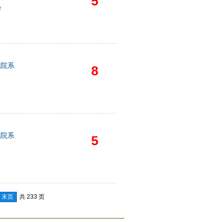
5
条
他院系
8
他院系
5
末页
共 233 页