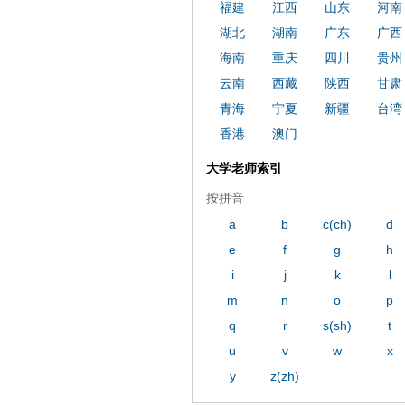
ply operand97996xca
dfbsetx989
福建
江西
山东
河南
湖北
湖南
广东
广西
海南
重庆
四川
贵州
云南
西藏
陕西
甘肃
青海
宁夏
新疆
台湾
香港
澳门
大学老师索引
按拼音
a
b
c(ch)
d
e
f
g
h
i
j
k
l
m
n
o
p
q
r
s(sh)
t
u
v
w
x
y
z(zh)