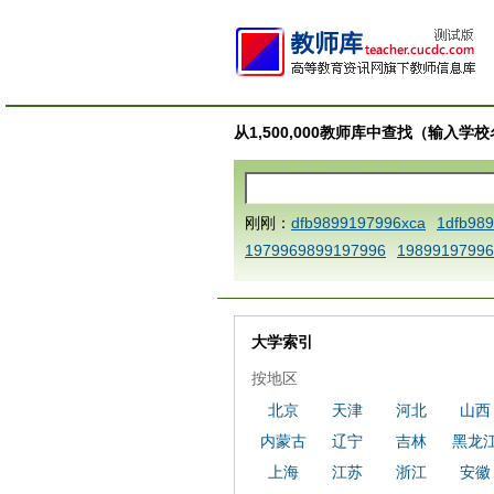
从1,500,000教师库中查找（输入
刚刚：
dfb9899197996xca
1dfb98
1979969899197996
19899197996
AAABBBCCCdefine blablaenddefine
e dfbCCCBBBAAA
1dfb989919799
a
1dfbmath key98991 methodmult
大学索引
ca
1dfbsetx9899197996xxca
1dfb
按地区
3
1dfbzzzzzzzzbbbccccdddeeexca
北京
天津
河北
山西
b 9899197996 xca
AAABBBCCCdefi
内蒙古
辽宁
吉林
黑龙
e dfbxyzendtemplate dfbCCCBBBA
7996x
dfbabctitlexca
dfbmath key
上海
江苏
浙江
安徽