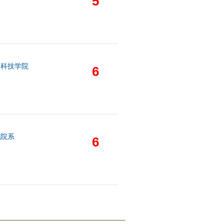
5
物科技学院
6
他院系
6