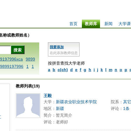
首页
教师库
新闻
大学课
学校名称或教师姓名）
我要添加
在此添加教师信息
99197996xca
9899
按拼音查找大学老师
9899197996
1
1
a
b
c(ch)
d
e
f
g
h
i
j
k
l
m
n
o
p
 dfbxyzendtemplat
6x
1dfbabctitlexc
教师列表(19)
iply operand97996x
thisxca
1dfbxca12
王毅
大学：
新疆农业职业技术学院
院系：
其
replacezo
1printdf
地区：
新疆
评论：
1条
ne blablaenddefin
简介：暂无简介
江
AA
dfb
dfb989919
评论：老师好
98991 methodmulti