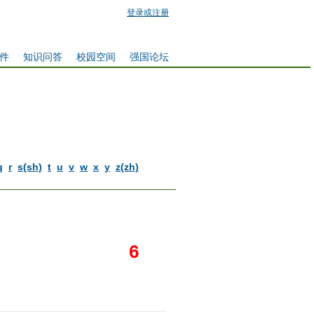
登录或注册
件
知识问答
校园空间
强国论坛
q
r
s(sh)
t
u
v
w
x
y
z(zh)
它
6