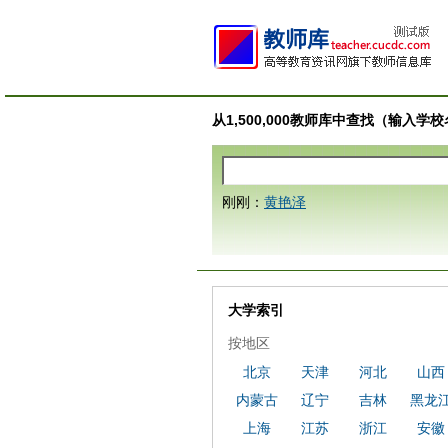
从1,500,000教师库中查找（输入
刚刚：
黄艳泽
大学索引
按地区
北京
天津
河北
山西
内蒙古
辽宁
吉林
黑龙
上海
江苏
浙江
安徽