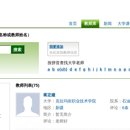
首页
教师库
新闻
大学课
学校名称或教师姓名）
我要添加
在此添加教师信息
按拼音查找大学老师
a
b
c(ch)
d
e
f
g
h
i
j
k
l
m
n
o
p
教师列表(75)
蒋定建
大学：
克拉玛依职业技术学院
院系：
石
地区：
新疆
评论：
6条
简介：暂无简介
江
评论：老师好