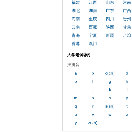
福建
江西
山东
河南
湖北
湖南
广东
广西
海南
重庆
四川
贵州
云南
西藏
陕西
甘肃
青海
宁夏
新疆
台湾
香港
澳门
大学老师索引
按拼音
a
b
c(ch)
d
e
f
g
h
i
j
k
l
m
n
o
p
q
r
s(sh)
t
u
v
w
x
y
z(zh)