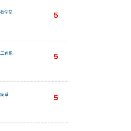
础教学部
5
油工程系
5
他院系
5