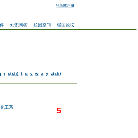
登录或注册
件
知识问答
校园空间
强国论坛
q
r
s(sh)
t
u
v
w
x
y
z(zh)
油化工系
5