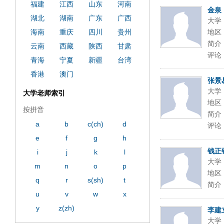
福建
江西
山东
河南
金泉
湖北
湖南
广东
广西
大学
海南
重庆
四川
贵州
地区
简介
云南
西藏
陕西
甘肃
评论
青海
宁夏
新疆
台湾
香港
澳门
张景
大学
大学老师索引
地区
按拼音
简介
a
b
c(ch)
d
评论
e
f
g
h
钱正
i
j
k
l
大学
m
n
o
p
地区
q
r
s(sh)
t
简介
u
v
w
x
y
z(zh)
李建
大学