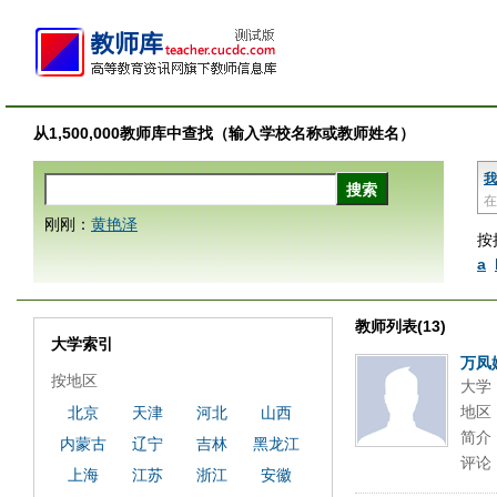
从1,500,000教师库中查找（输入学校名称或教师姓名）
我
在
刚刚：
黄艳泽
按
a
教师列表(13)
大学索引
万凤
按地区
大学
地区
北京
天津
河北
山西
简介
内蒙古
辽宁
吉林
黑龙江
评论
上海
江苏
浙江
安徽