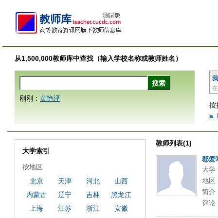
从1,500,000教师库中查找（输入学校名称或教师姓名）
我
在
刚刚：
黄艳泽
按
a
教师列表(1)
大学索引
郄爱
按地区
大学
地区
北京
天津
河北
山西
简介
内蒙古
辽宁
吉林
黑龙江
评论
上海
江苏
浙江
安徽