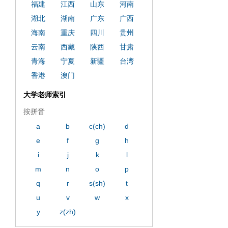
福建
江西
山东
河南
湖北
湖南
广东
广西
海南
重庆
四川
贵州
云南
西藏
陕西
甘肃
青海
宁夏
新疆
台湾
香港
澳门
大学老师索引
按拼音
a
b
c(ch)
d
e
f
g
h
i
j
k
l
m
n
o
p
q
r
s(sh)
t
u
v
w
x
y
z(zh)