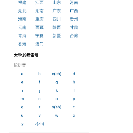
福建
江西
山东
河南
湖北
湖南
广东
广西
海南
重庆
四川
贵州
云南
西藏
陕西
甘肃
青海
宁夏
新疆
台湾
香港
澳门
大学老师索引
按拼音
a
b
c(ch)
d
e
f
g
h
i
j
k
l
m
n
o
p
q
r
s(sh)
t
u
v
w
x
y
z(zh)