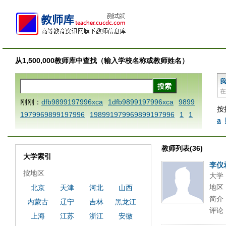
从1,500,000教师库中查找（输入学校名称或教师姓名）
我
在
刚刚：
dfb9899197996xca
1dfb9899197996xca
9899
按
1979969899197996
198991979969899197996
1
1
a
AAABBBCCCdefine blablaenddefine dfbxyzendtemplat
e dfbCCCBBBAAA
1dfb9899197996x
1dfbabctitlexc
教师列表(36)
a
1dfbmath key98991 methodmultiply operand97996x
大学索引
ca
1dfbsetx9899197996xxca
1dfbthisxca
1dfbxca12
李仪
按地区
大学
3
1dfbzzzzzzzzbbbccccdddeeexcareplacezo
1printdf
地区
北京
天津
河北
山西
b 9899197996 xca
AAABBBCCCdefine blablaenddefin
简介
内蒙古
辽宁
吉林
黑龙江
e dfbxyzendtemplate dfbCCCBBBAAA
dfb
dfb989919
评论
7996x
dfbabctitlexca
dfbmath key98991 methodmulti
上海
江苏
浙江
安徽