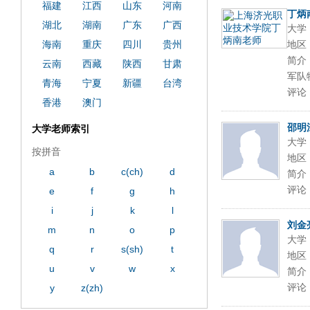
ply operand97996xca
dfbsetx9899197996xxca
福建
江西
山东
河南
丁炳
湖北
湖南
广东
广西
大学
海南
重庆
四川
贵州
地区
简介
云南
西藏
陕西
甘肃
军队
青海
宁夏
新疆
台湾
评论
香港
澳门
邵明
大学老师索引
大学
按拼音
地区
a
b
c(ch)
d
简介
评论
e
f
g
h
i
j
k
l
刘金
m
n
o
p
大学
q
r
s(sh)
t
地区
u
v
w
x
简介
评论
y
z(zh)