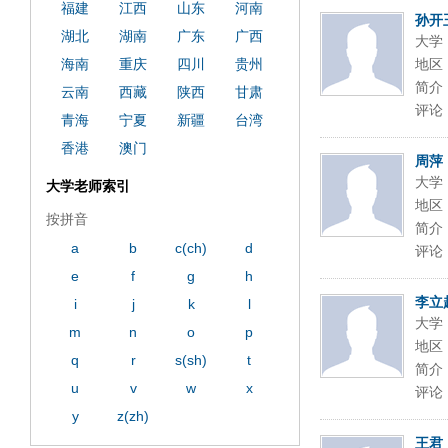
福建
江西
山东
河南
孙开
湖北
湖南
广东
广西
大学
海南
重庆
四川
贵州
地区
简介
云南
西藏
陕西
甘肃
评论
青海
宁夏
新疆
台湾
香港
澳门
周萍
大学
大学老师索引
地区
按拼音
简介
a
b
c(ch)
d
评论
e
f
g
h
李立
i
j
k
l
大学
m
n
o
p
地区
q
r
s(sh)
t
简介
u
v
w
x
评论
y
z(zh)
王君