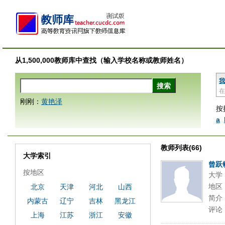
从1,500,000教师库中查找（输入学校名称或教师姓名）
我
在
刚刚：
黄艳泽
按
a
教师列表(66)
大学索引
曾跃
按地区
大学
地区
北京
天津
河北
山西
简介
内蒙古
辽宁
吉林
黑龙江
评论
上海
江苏
浙江
安徽