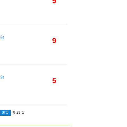
5
学部
9
学部
5
末页
共 29 页