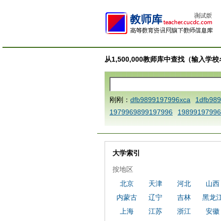
从1,500,000教师库中查找（输入
刚刚：
dfb9899197996xca
1dfb98
1979969899197996
19899197996
AAABBBCCCdefine blablaenddefine
e dfbCCCBBBAAA
1dfb989919799
a
1dfbmath key98991 methodmult
大学索引
ca
1dfbsetx9899197996xxca
1dfb
按地区
3
1dfbzzzzzzzzbbbccccdddeeexca
北京
天津
河北
山西
b 9899197996 xca
AAABBBCCCdefi
内蒙古
辽宁
吉林
黑龙
e dfbxyzendtemplate dfbCCCBBBA
7996x
dfbabctitlexca
dfbmath key
上海
江苏
浙江
安徽