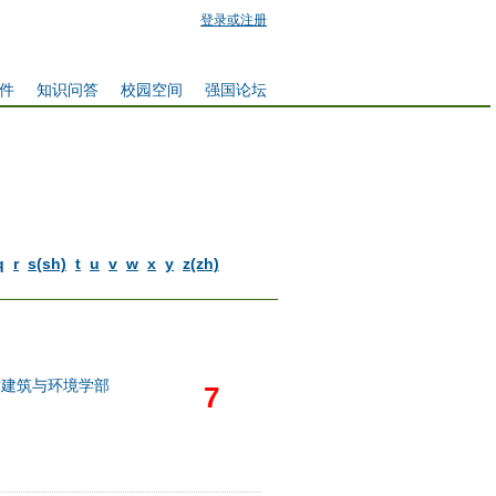
登录或注册
件
知识问答
校园空间
强国论坛
q
r
s(sh)
t
u
v
w
x
y
z(zh)
术建筑与环境学部
7