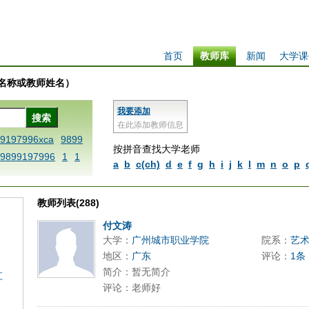
首页
教师库
新闻
大学课
学校名称或教师姓名）
我要添加
在此添加教师信息
99197996xca
9899
按拼音查找大学老师
9899197996
1
1
a
b
c(ch)
d
e
f
g
h
i
j
k
l
m
n
o
p
 dfbxyzendtemplat
6x
1dfbabctitlexc
教师列表(288)
iply operand97996x
thisxca
1dfbxca12
付文涛
大学：
广州城市职业学院
院系：
艺
replacezo
1printdf
地区：
广东
评论：
1条
ne blablaenddefin
简介：暂无简介
江
AA
dfb
dfb989919
评论：老师好
98991 methodmulti