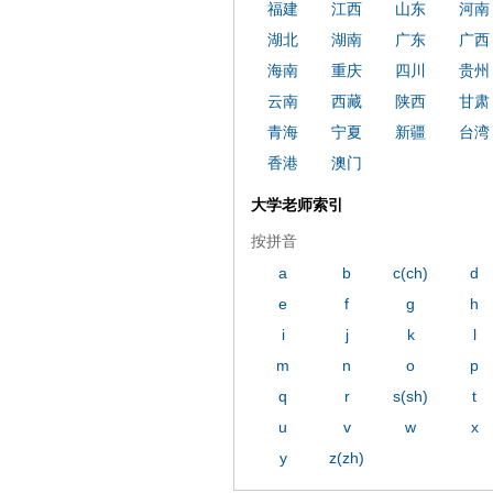
ply operand97996xca
dfbsetx989
福建
江西
山东
河南
湖北
湖南
广东
广西
海南
重庆
四川
贵州
云南
西藏
陕西
甘肃
青海
宁夏
新疆
台湾
香港
澳门
大学老师索引
按拼音
a
b
c(ch)
d
e
f
g
h
i
j
k
l
m
n
o
p
q
r
s(sh)
t
u
v
w
x
y
z(zh)