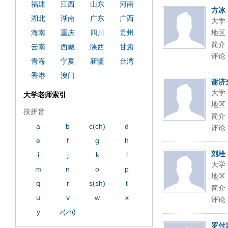
ply operand97996xca
dfbsetx9899197996xxca
福建
江西
山东
河南
方冰
湖北
湖南
广东
广西
大学
海南
重庆
四川
贵州
地区
简介
云南
西藏
陕西
甘肃
评论
青海
宁夏
新疆
台湾
香港
澳门
谢济
大学
大学老师索引
地区
按拼音
简介
a
b
c(ch)
d
评论
e
f
g
h
刘栓
i
j
k
l
大学
m
n
o
p
地区
q
r
s(sh)
t
简介
u
v
w
x
评论
y
z(zh)
罗付