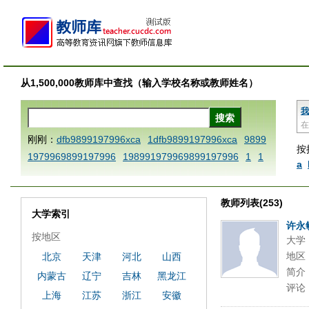
从1,500,000教师库中查找（输入学校名称或教师姓名）
我
在
刚刚：
dfb9899197996xca
1dfb9899197996xca
9899
按
1979969899197996
198991979969899197996
1
1
a
AAABBBCCCdefine blablaenddefine dfbxyzendtemplat
e dfbCCCBBBAAA
1dfb9899197996x
1dfbabctitlexc
教师列表(253)
a
1dfbmath key98991 methodmultiply operand97996x
大学索引
ca
1dfbsetx9899197996xxca
1dfbthisxca
1dfbxca12
许永
按地区
大学
3
1dfbzzzzzzzzbbbccccdddeeexcareplacezo
1printdf
地区
北京
天津
河北
山西
b 9899197996 xca
AAABBBCCCdefine blablaenddefin
简介
内蒙古
辽宁
吉林
黑龙江
e dfbxyzendtemplate dfbCCCBBBAAA
dfb
dfb989919
评论
7996x
dfbabctitlexca
dfbmath key98991 methodmulti
上海
江苏
浙江
安徽