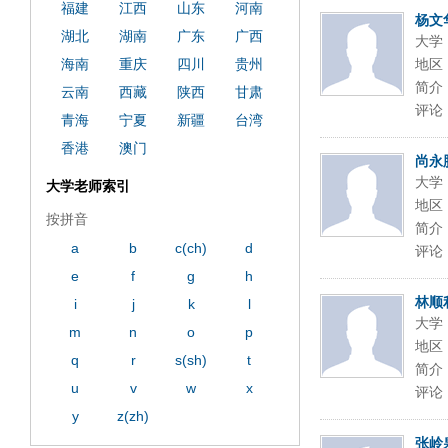
福建
江西
山东
河南
杨文
湖北
湖南
广东
广西
大学
海南
重庆
四川
贵州
地区
简介
云南
西藏
陕西
甘肃
评论
青海
宁夏
新疆
台湾
香港
澳门
尚永
大学
大学老师索引
地区
按拼音
简介
a
b
c(ch)
d
评论
e
f
g
h
林顺
i
j
k
l
大学
m
n
o
p
地区
q
r
s(sh)
t
简介
u
v
w
x
评论
y
z(zh)
张岭