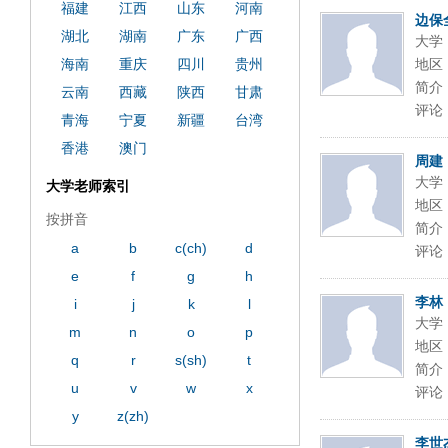
福建
江西
山东
河南
边保
湖北
湖南
广东
广西
大学
海南
重庆
四川
贵州
地区
简介
云南
西藏
陕西
甘肃
评论
青海
宁夏
新疆
台湾
香港
澳门
周建
大学
大学老师索引
地区
按拼音
简介
a
b
c(ch)
d
评论
e
f
g
h
李林
i
j
k
l
大学
m
n
o
p
地区
q
r
s(sh)
t
简介
u
v
w
x
评论
y
z(zh)
李世