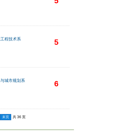
5
能工程技术系
5
筑与城市规划系
6
末页
共 36 页