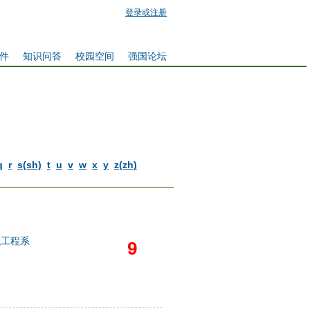
登录或注册
件
知识问答
校园空间
强国论坛
q
r
s(sh)
t
u
v
w
x
y
z(zh)
织工程系
9