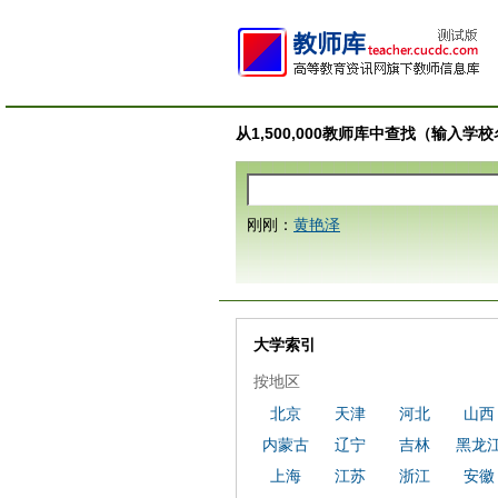
从1,500,000教师库中查找（输入
刚刚：
黄艳泽
大学索引
按地区
北京
天津
河北
山西
内蒙古
辽宁
吉林
黑龙
上海
江苏
浙江
安徽