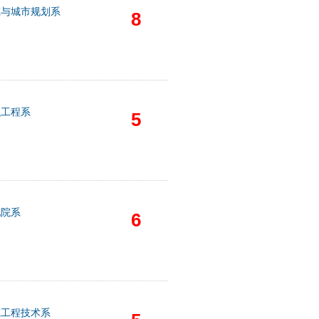
筑与城市规划系
8
织工程系
5
他院系
6
筑工程技术系