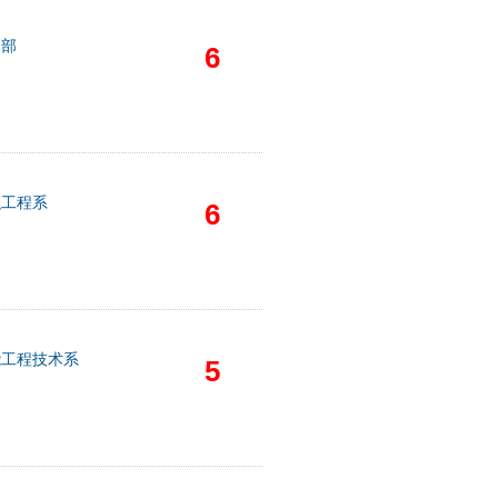
础部
6
织工程系
6
能工程技术系
5