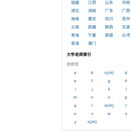
福建
江西
山东
河南
湖北
湖南
广东
广西
海南
重庆
四川
贵州
云南
西藏
陕西
甘肃
青海
宁夏
新疆
台湾
香港
澳门
大学老师索引
按拼音
a
b
c(ch)
d
e
f
g
h
i
j
k
l
m
n
o
p
q
r
s(sh)
t
u
v
w
x
y
z(zh)