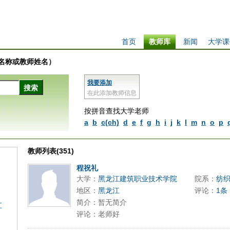
首页
教师库
新闻
大学课
学校名称或教师姓名）
我要添加
在此添加教师信息
按拼音查找大学老师
a
b
c(ch)
d
e
f
g
h
i
j
k
l
m
n
o
p
教师列表(351)
程祝礼
大学：
黑龙江建筑职业技术学院
院系：
纺
地区：
黑龙江
评论：
1条
简介：暂无简介
江
评论：老师好