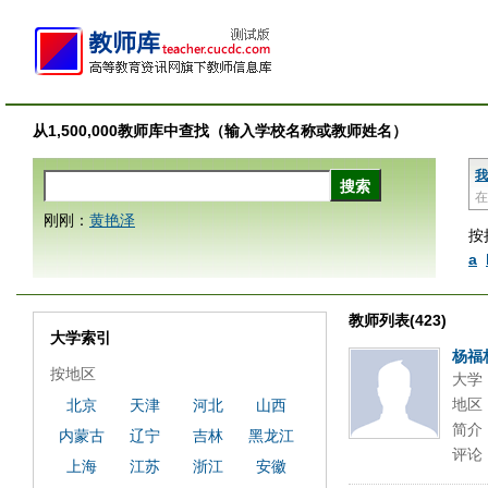
从1,500,000教师库中查找（输入学校名称或教师姓名）
我
在
刚刚：
黄艳泽
按
a
教师列表(423)
大学索引
杨福
按地区
大学
地区
北京
天津
河北
山西
简介
内蒙古
辽宁
吉林
黑龙江
评论
上海
江苏
浙江
安徽