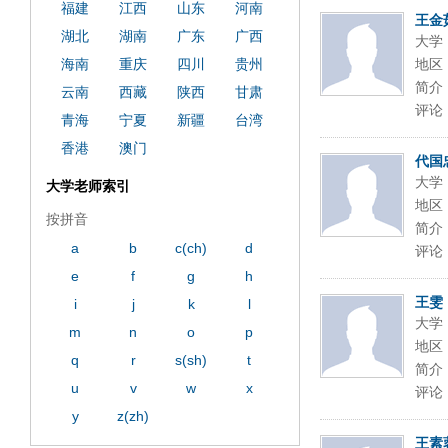
福建
江西
山东
河南
王金
湖北
湖南
广东
广西
大学
海南
重庆
四川
贵州
地区
简介
云南
西藏
陕西
甘肃
评论
青海
宁夏
新疆
台湾
香港
澳门
代国
大学
大学老师索引
地区
按拼音
简介
a
b
c(ch)
d
评论
e
f
g
h
王雯
i
j
k
l
大学
m
n
o
p
地区
q
r
s(sh)
t
简介
u
v
w
x
评论
y
z(zh)
王素