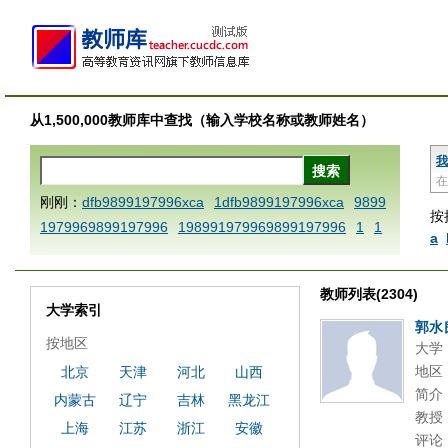
从1,500,000教师库中查找（输入学校名称或教师姓名）
我
在
刚刚：
dfb9899197996xca
1dfb9899197996xca
9899
按
1979969899197996
198991979969899197996
1
1
a
AAABBBCCCdefine blablaenddefine dfbxyzendtemplat
e dfbCCCBBBAAA
1dfb9899197996x
1dfbabctitlexc
教师列表(2304)
a
1dfbmath key98991 methodmultiply operand97996x
大学索引
ca
1dfbsetx9899197996xxca
1dfbthisxca
1dfbxca12
郭水
按地区
大学
3
1dfbzzzzzzzzbbbccccdddeeexcareplacezo
1printdf
地区
北京
天津
河北
山西
b 9899197996 xca
AAABBBCCCdefine blablaenddefin
简介
内蒙古
辽宁
吉林
黑龙江
e dfbxyzendtemplate dfbCCCBBBAAA
dfb
dfb989919
教授
7996x
dfbabctitlexca
dfbmath key98991 methodmulti
上海
江苏
浙江
安徽
评论