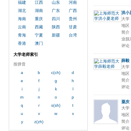
ply operand97996xca
dfbsetx9899197996xxca
福建
江西
山东
河南
湖北
湖南
广东
广西
洪小
海南
重庆
四川
贵州
大学
地区
云南
西藏
陕西
甘肃
简介
青海
宁夏
新疆
台湾
业脱产
香港
澳门
评论
大学老师索引
薛毅
按拼音
大学
a
b
c(ch)
d
地区
简介
e
f
g
h
评论
i
j
k
l
m
n
o
p
粟庆
q
r
s(sh)
t
大学
u
v
w
x
地区
简介
y
z(zh)
评论