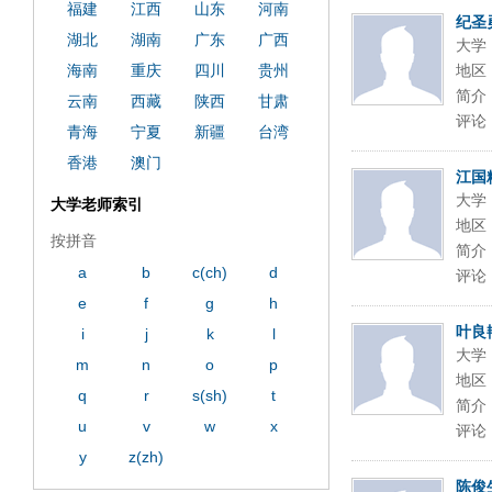
福建
江西
山东
河南
纪圣
湖北
湖南
广东
广西
大学
海南
重庆
四川
贵州
地区
简介
云南
西藏
陕西
甘肃
评论
青海
宁夏
新疆
台湾
香港
澳门
江国
大学
大学老师索引
地区
按拼音
简介
a
b
c(ch)
d
评论
e
f
g
h
叶良
i
j
k
l
大学
m
n
o
p
地区
q
r
s(sh)
t
简介
u
v
w
x
评论
y
z(zh)
陈俊