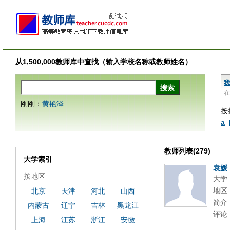
从1,500,000教师库中查找（输入学校名称或教师姓名）
我
在
刚刚：
黄艳泽
按
a
教师列表(279)
大学索引
袁媛
按地区
大学
地区
北京
天津
河北
山西
简介
内蒙古
辽宁
吉林
黑龙江
评论
上海
江苏
浙江
安徽