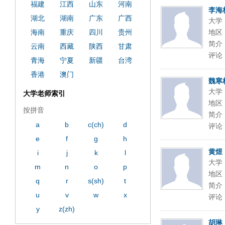
福建
江西
山东
河南
李海
湖北
湖南
广东
广西
大学
海南
重庆
四川
贵州
地区
简介
云南
西藏
陕西
甘肃
评论
青海
宁夏
新疆
台湾
香港
澳门
魏寒
大学
大学老师索引
地区
按拼音
简介
a
b
c(ch)
d
评论
e
f
g
h
黄煜
i
j
k
l
大学
m
n
o
p
地区
q
r
s(sh)
t
简介
u
v
w
x
评论
y
z(zh)
胡琳