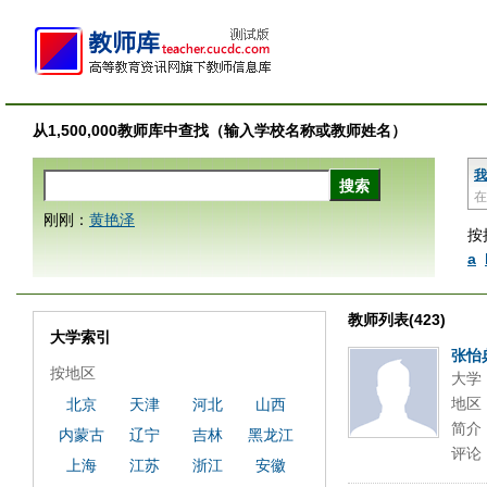
从1,500,000教师库中查找（输入学校名称或教师姓名）
我
在
刚刚：
黄艳泽
按
a
教师列表(423)
大学索引
张怡
按地区
大学
地区
北京
天津
河北
山西
简介
内蒙古
辽宁
吉林
黑龙江
评论
上海
江苏
浙江
安徽