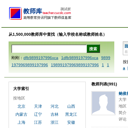
从1,500,000教师库中查找（输入学校名称或教师姓名）
我
在
刚刚：
dfb9899197996xca
1dfb9899197996xca
9899
按
1979969899197996
198991979969899197996
1
1
a
AAABBBCCCdefine blablaenddefine dfbxyzendtemplat
e dfbCCCBBBAAA
1dfb9899197996x
1dfbabctitlexc
教师列表(991)
a
1dfbmath key98991 methodmultiply operand97996x
大学索引
ca
1dfbsetx9899197996xxca
1dfbthisxca
1dfbxca12
鲍俊
按地区
大学
3
1dfbzzzzzzzzbbbccccdddeeexcareplacezo
1printdf
地区
北京
天津
河北
山西
b 9899197996 xca
AAABBBCCCdefine blablaenddefin
简介
内蒙古
辽宁
吉林
黑龙江
e dfbxyzendtemplate dfbCCCBBBAAA
dfb
dfb989919
评论
7996x
dfbabctitlexca
dfbmath key98991 methodmulti
上海
江苏
浙江
安徽