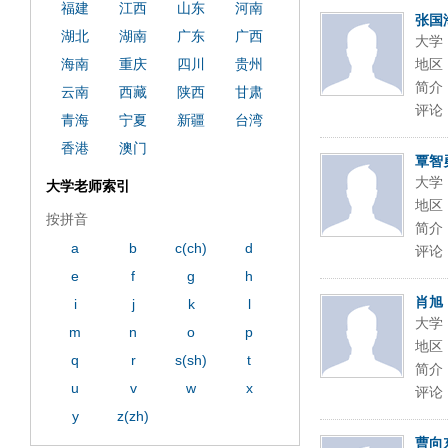
福建
江西
山东
河南
张国
湖北
湖南
广东
广西
大学
海南
重庆
四川
贵州
地区
简介
云南
西藏
陕西
甘肃
评论
青海
宁夏
新疆
台湾
香港
澳门
覃智
大学
大学老师索引
地区
按拼音
简介
a
b
c(ch)
d
评论
e
f
g
h
肖旭
i
j
k
l
大学
m
n
o
p
地区
q
r
s(sh)
t
简介
u
v
w
x
评论
y
z(zh)
曹向