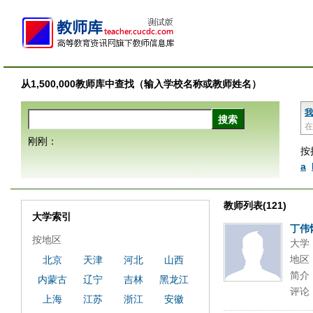
从1,500,000教师库中查找（输入学校名称或教师姓名）
我
在
刚刚：
按
a
教师列表(121)
大学索引
丁伟
按地区
大学
地区
北京
天津
河北
山西
简介
内蒙古
辽宁
吉林
黑龙江
评论
上海
江苏
浙江
安徽