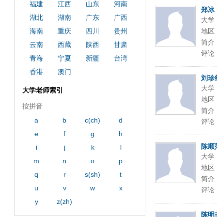
y operand97996xca
dfbsetx9899197996xxca
福建
江西
山东
河南
郑冰
湖北
湖南
广东
广西
大学
海南
重庆
四川
贵州
地区
简介
云南
西藏
陕西
甘肃
评论
青海
宁夏
新疆
台湾
香港
澳门
刘珍
大学
大学老师索引
地区
按拼音
简介
a
b
c(ch)
d
评论
e
f
g
h
陈顺
i
j
k
l
大学
m
n
o
p
地区
q
r
s(sh)
t
简介
u
v
w
x
评论
y
z(zh)
陈明