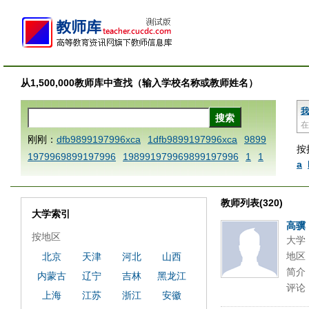
从1,500,000教师库中查找（输入学校名称或教师姓名）
我
在
刚刚：
dfb9899197996xca
1dfb9899197996xca
9899
按
1979969899197996
198991979969899197996
1
1
a
AAABBBCCCdefine blablaenddefine dfbxyzendtemplat
e dfbCCCBBBAAA
1dfbzzzzzzzzbbbccccdddeeexcare
教师列表(320)
placezo
1dfb9899197996x
1dfbabctitlexca
1dfbmath
大学索引
key98991 methodmultiply operand97996xca
1dfbsetx
高骥
按地区
大学
9899197996xxca
1dfbthisxca
1dfbxca123
1printdfb
地区
北京
天津
河北
山西
9899197996 xca
AAABBBCCCdefine blablaenddefine
简介
内蒙古
辽宁
吉林
黑龙江
dfbxyzendtemplate dfbCCCBBBAAA
dfb
dfb9899197
评论
996x
dfbabctitlexca
dfbmath key98991 methodmultipl
上海
江苏
浙江
安徽