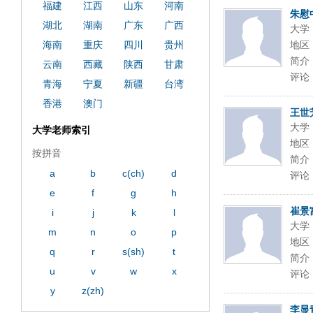
福建
江西
山东
河南
朱慰
湖北
湖南
广东
广西
大学
海南
重庆
四川
贵州
地区
简介
云南
西藏
陕西
甘肃
评论
青海
宁夏
新疆
台湾
香港
澳门
王世
大学
大学老师索引
地区
按拼音
简介
a
b
c(ch)
d
评论
e
f
g
h
崔景
i
j
k
l
大学
m
n
o
p
地区
q
r
s(sh)
t
简介
u
v
w
x
评论
y
z(zh)
李显