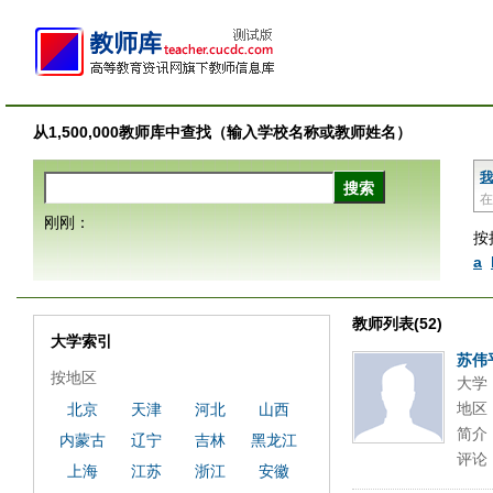
从1,500,000教师库中查找（输入学校名称或教师姓名）
我
在
刚刚：
按
a
教师列表(52)
大学索引
苏伟
按地区
大学
地区
北京
天津
河北
山西
简介
内蒙古
辽宁
吉林
黑龙江
评论
上海
江苏
浙江
安徽