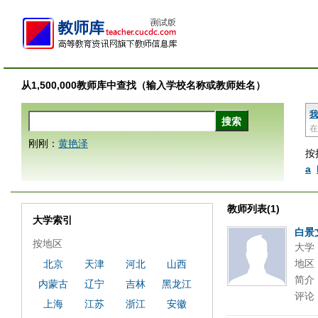
从1,500,000教师库中查找（输入学校名称或教师姓名）
我
在
刚刚：
黄艳泽
按
a
教师列表(1)
大学索引
白景
按地区
大学
地区
北京
天津
河北
山西
简介
内蒙古
辽宁
吉林
黑龙江
评论
上海
江苏
浙江
安徽