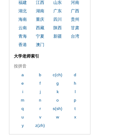
福建
江西
山东
河南
湖北
湖南
广东
广西
海南
重庆
四川
贵州
云南
西藏
陕西
甘肃
青海
宁夏
新疆
台湾
香港
澳门
大学老师索引
按拼音
a
b
c(ch)
d
e
f
g
h
i
j
k
l
m
n
o
p
q
r
s(sh)
t
u
v
w
x
y
z(zh)