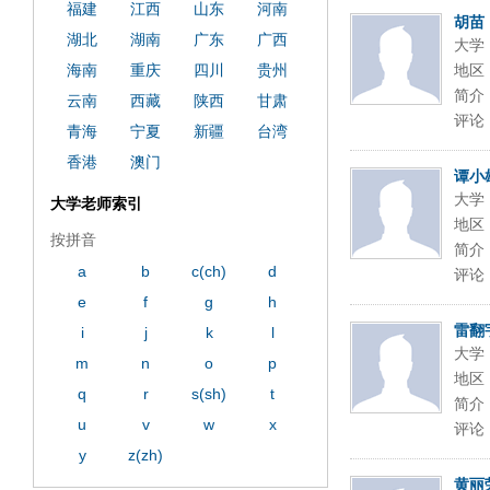
福建
江西
山东
河南
胡苗
湖北
湖南
广东
广西
大学
海南
重庆
四川
贵州
地区
简介
云南
西藏
陕西
甘肃
评论
青海
宁夏
新疆
台湾
香港
澳门
谭小
大学
大学老师索引
地区
按拼音
简介
a
b
c(ch)
d
评论
e
f
g
h
雷翻
i
j
k
l
大学
m
n
o
p
地区
q
r
s(sh)
t
简介
u
v
w
x
评论
y
z(zh)
黄丽