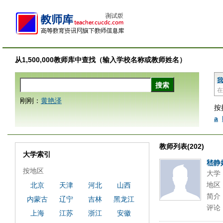
从1,500,000教师库中查找（输入学校名称或教师姓名）
我
在
刚刚：
黄艳泽
按
a
教师列表(202)
大学索引
嵇静
按地区
大学
地区
北京
天津
河北
山西
简介
内蒙古
辽宁
吉林
黑龙江
评论
上海
江苏
浙江
安徽