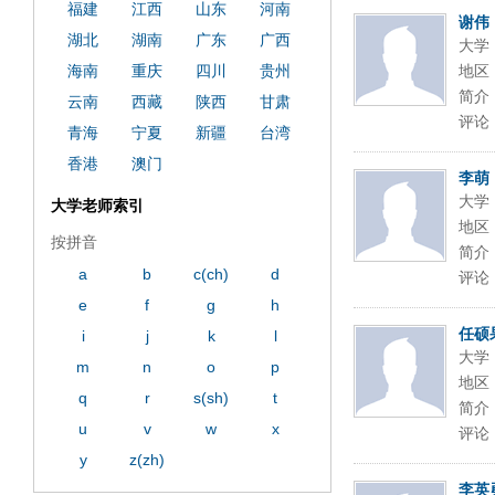
福建
江西
山东
河南
谢伟
湖北
湖南
广东
广西
大学
海南
重庆
四川
贵州
地区
简介
云南
西藏
陕西
甘肃
评论
青海
宁夏
新疆
台湾
香港
澳门
李萌
大学
大学老师索引
地区
按拼音
简介
a
b
c(ch)
d
评论
e
f
g
h
任硕
i
j
k
l
大学
m
n
o
p
地区
q
r
s(sh)
t
简介
u
v
w
x
评论
y
z(zh)
李英