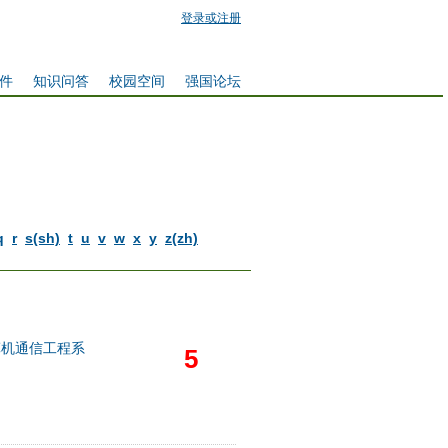
登录或注册
件
知识问答
校园空间
强国论坛
q
r
s(sh)
t
u
v
w
x
y
z(zh)
算机通信工程系
5