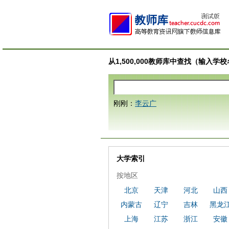
从1,500,000教师库中查找（输入
刚刚：
李云广
大学索引
按地区
北京
天津
河北
山西
内蒙古
辽宁
吉林
黑龙
上海
江苏
浙江
安徽