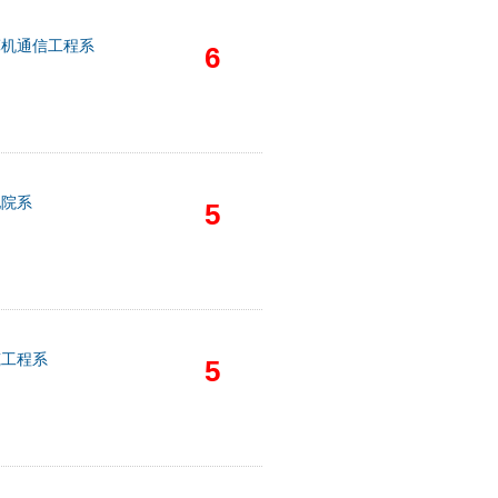
算机通信工程系
6
他院系
5
筑工程系
5