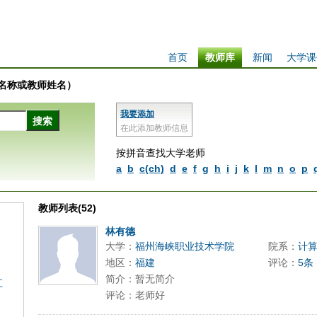
首页
教师库
新闻
大学课
学校名称或教师姓名）
我要添加
在此添加教师信息
按拼音查找大学老师
a
b
c(ch)
d
e
f
g
h
i
j
k
l
m
n
o
p
教师列表(52)
林有德
大学：
福州海峡职业技术学院
院系：
计
地区：
福建
评论：
5条
简介：暂无简介
江
评论：老师好