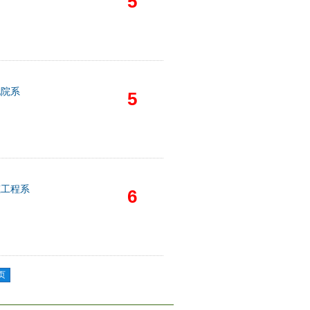
5
他院系
5
筑工程系
6
页