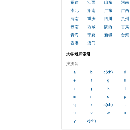
福建
江西
山东
河南
湖北
湖南
广东
广西
海南
重庆
四川
贵州
云南
西藏
陕西
甘肃
青海
宁夏
新疆
台湾
香港
澳门
大学老师索引
按拼音
a
b
c(ch)
d
e
f
g
h
i
j
k
l
m
n
o
p
q
r
s(sh)
t
u
v
w
x
y
z(zh)