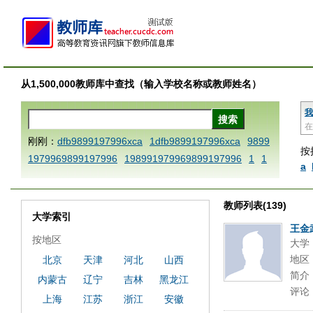
从1,500,000教师库中查找（输入学校名称或教师姓名）
我
在
刚刚：
dfb9899197996xca
1dfb9899197996xca
9899
按
1979969899197996
198991979969899197996
1
1
a
AAABBBCCCdefine blablaenddefine dfbxyzendtemplat
e dfbCCCBBBAAA
1dfb9899197996x
1dfbabctitlexc
教师列表(139)
a
1dfbmath key98991 methodmultiply operand97996x
大学索引
ca
1dfbsetx9899197996xxca
1dfbthisxca
1dfbxca12
王金
按地区
大学
3
1dfbzzzzzzzzbbbccccdddeeexcareplacezo
1printdf
地区
北京
天津
河北
山西
b 9899197996 xca
AAABBBCCCdefine blablaenddefin
简介
内蒙古
辽宁
吉林
黑龙江
e dfbxyzendtemplate dfbCCCBBBAAA
dfb
dfb989919
评论
7996x
dfbabctitlexca
dfbmath key98991 methodmulti
上海
江苏
浙江
安徽