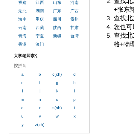
查找
北
福建
江西
山东
河南
+张东
湖北
湖南
广东
广西
查找
北
海南
重庆
四川
贵州
您也可
云南
西藏
陕西
甘肃
查找
北
青海
宁夏
新疆
台湾
格+物
香港
澳门
大学老师索引
按拼音
a
b
c(ch)
d
e
f
g
h
i
j
k
l
m
n
o
p
q
r
s(sh)
t
u
v
w
x
y
z(zh)