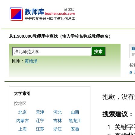
从1,500,000教师库中查找（输入学校名称或教师姓名）
我
在
刚刚：
黄艳泽
按
a
大学索引
抱歉，没有
按地区
北京
天津
河北
山西
搜索建议：
内蒙古
辽宁
吉林
黑龙江
关键字
上海
江苏
浙江
安徽