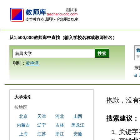
从1,500,000教师库中查找（输入学校名称或教师姓名）
我
在
刚刚：
黄艳泽
按
a
大学索引
抱歉，没有
按地区
北京
天津
河北
山西
搜索建议：
内蒙古
辽宁
吉林
黑龙江
关键字
上海
江苏
浙江
安徽