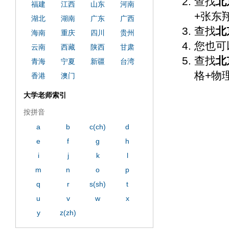
查找
北
福建
江西
山东
河南
+张东
湖北
湖南
广东
广西
查找
北
海南
重庆
四川
贵州
您也可
云南
西藏
陕西
甘肃
查找
北
青海
宁夏
新疆
台湾
格+物
香港
澳门
大学老师索引
按拼音
a
b
c(ch)
d
e
f
g
h
i
j
k
l
m
n
o
p
q
r
s(sh)
t
u
v
w
x
y
z(zh)