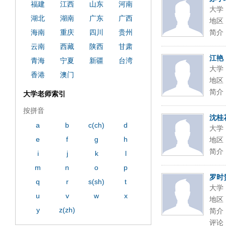
福建
江西
山东
河南
大学
湖北
湖南
广东
广西
地区
海南
重庆
四川
贵州
简介
云南
西藏
陕西
甘肃
江艳
青海
宁夏
新疆
台湾
大学
香港
澳门
地区
简介
大学老师索引
按拼音
沈桂
a
b
c(ch)
d
大学
e
f
g
h
地区
简介
i
j
k
l
m
n
o
p
罗时
q
r
s(sh)
t
大学
u
v
w
x
地区
y
z(zh)
简介
评论