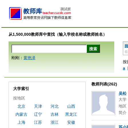
从1,500,000教师库中查找（输入学校名称或教师姓名）
我
在
刚刚：
黄艳泽
按
a
教师列表(262)
大学索引
吴松
按地区
大学
地区
北京
天津
河北
山西
简介
内蒙古
辽宁
吉林
黑龙江
上海
江苏
浙江
安徽
苏小