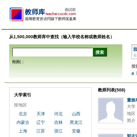
从1,500,000教师库中查找（输入学校名称或教师姓名）
我
在
刚刚：
按
a
教师列表(508)
大学索引
董焕
按地区
大学
地区
北京
天津
河北
山西
简介
内蒙古
辽宁
吉林
黑龙江
上海
江苏
浙江
安徽
郭志