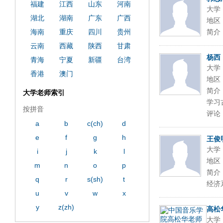
福建
江西
山东
河南
大学
湖北
湖南
广东
广西
地区
海南
重庆
四川
贵州
简介
云南
西藏
陕西
甘肃
杨西
青海
宁夏
新疆
台湾
大学
香港
澳门
地区
简介
大学老师索引
学习
按拼音
评论
a
b
c(ch)
d
e
f
g
h
王俊
大学
i
j
k
l
地区
m
n
o
p
简介
q
r
s(sh)
t
经济
u
v
w
x
y
z(zh)
高松
大学