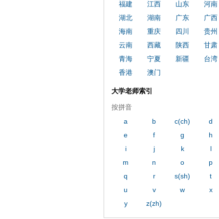
福建
江西
山东
河南
湖北
湖南
广东
广西
海南
重庆
四川
贵州
云南
西藏
陕西
甘肃
青海
宁夏
新疆
台湾
香港
澳门
大学老师索引
按拼音
a
b
c(ch)
d
e
f
g
h
i
j
k
l
m
n
o
p
q
r
s(sh)
t
u
v
w
x
y
z(zh)