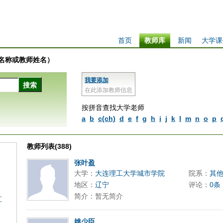
首页
教师库
新闻
大学课
学校名称或教师姓名）
我要添加
在此添加教师信息
按拼音查找大学老师
a
b
c(ch)
d
e
f
g
h
i
j
k
l
m
n
o
p
教师列表(388)
张叶盈
大学：
大连理工大学城市学院
院系：
其
地区：
辽宁
评论：
0条
简介：暂无简介
江
姚少臣