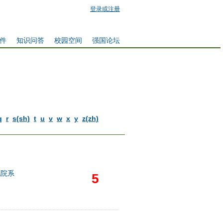
登录或注册
件
知识问答
校园空间
强国论坛
q
r
s(sh)
t
u
v
w
x
y
z(zh)
他院系
5