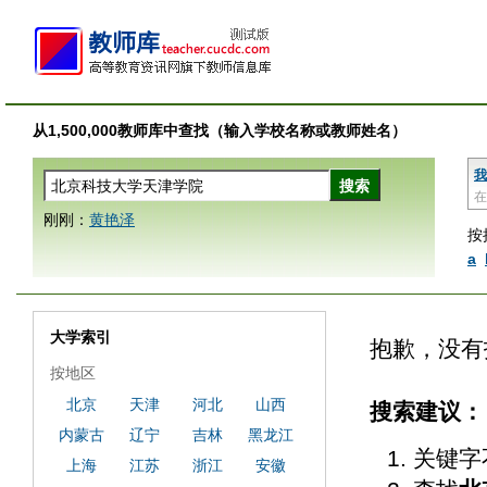
从1,500,000教师库中查找（输入学校名称或教师姓名）
我
在
刚刚：
黄艳泽
按
a
大学索引
抱歉，没有
按地区
北京
天津
河北
山西
搜索建议：
内蒙古
辽宁
吉林
黑龙江
关键字
上海
江苏
浙江
安徽