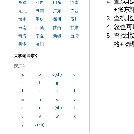
查找
北
福建
江西
山东
河南
+张东
湖北
湖南
广东
广西
查找
北
海南
重庆
四川
贵州
您也可
云南
西藏
陕西
甘肃
查找
北
青海
宁夏
新疆
台湾
格+物
香港
澳门
大学老师索引
按拼音
a
b
c(ch)
d
e
f
g
h
i
j
k
l
m
n
o
p
q
r
s(sh)
t
u
v
w
x
y
z(zh)