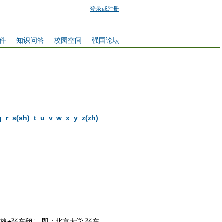
登录或注册
件
知识问答
校园空间
强国论坛
q
r
s(sh)
t
u
v
w
x
y
z(zh)
格+张东翔”，即：北京大学 张东