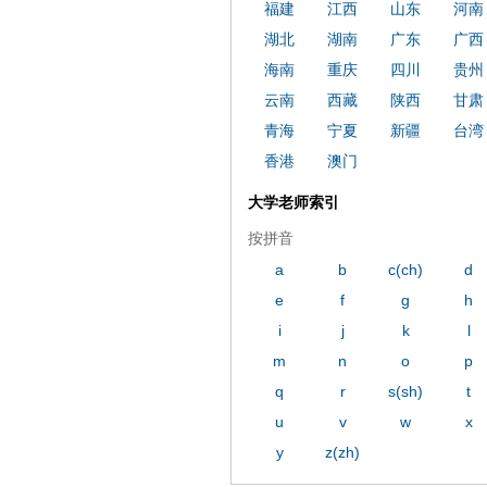
福建
江西
山东
河南
湖北
湖南
广东
广西
海南
重庆
四川
贵州
云南
西藏
陕西
甘肃
青海
宁夏
新疆
台湾
香港
澳门
大学老师索引
按拼音
a
b
c(ch)
d
e
f
g
h
i
j
k
l
m
n
o
p
q
r
s(sh)
t
u
v
w
x
y
z(zh)