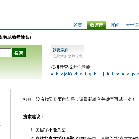
首页
教师库
新闻
大学课
学校名称或教师姓名）
我要添加
在此添加教师信息
按拼音查找大学老师
a
b
c(ch)
d
e
f
g
h
i
j
k
l
m
n
o
p
抱歉，没有找到您要的结果，请重新输入关键字再试一次！
搜索建议：
江
关键字不能为空；
查找
北京大学张东翔
老师的信息，请输入“北京大学+空