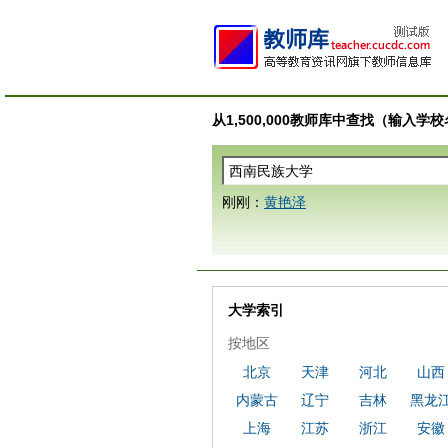
从1,500,000教师库中查找（输入
刚刚：
黄艳泽
大学索引
按地区
北京
天津
河北
山西
内蒙古
辽宁
吉林
黑龙
上海
江苏
浙江
安徽