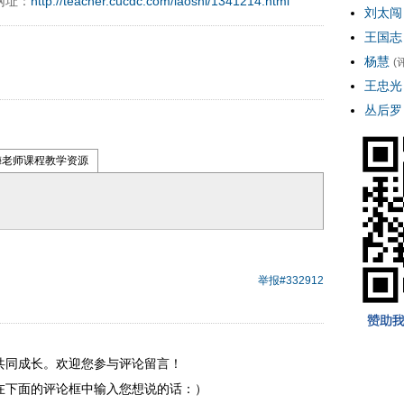
网址：
http://teacher.cucdc.com/laoshi/1341214.html
刘太闯
王国志
杨慧
(
王忠光
丛后罗
梅老师课程教学资源
举报
#332912
共同成长。欢迎您参与评论留言！
在下面的评论框中输入您想说的话：）