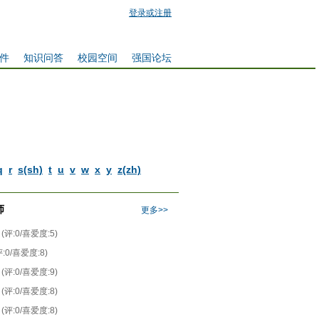
登录或注册
件
知识问答
校园空间
强国论坛
q
r
s(sh)
t
u
v
w
x
y
z(zh)
师
更多>>
(评:0/喜爱度:5)
评:0/喜爱度:8)
(评:0/喜爱度:9)
(评:0/喜爱度:8)
(评:0/喜爱度:8)