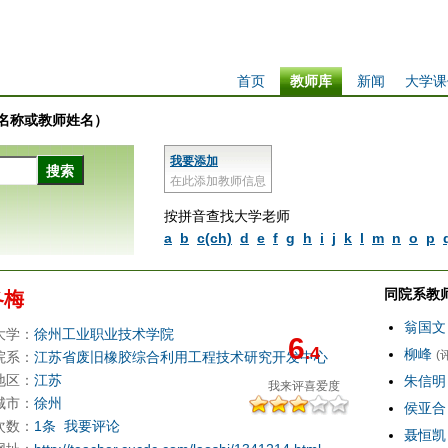
首页
教师库
新闻
大学课
学校名称或教师姓名）
我要添加
在此添加教师信息
按拼音查找大学老师
a
b
c(ch)
d
e
f
g
h
i
j
k
l
m
n
o
p
同院系教
冬梅
翁国文
大学：
徐州工业职业技术学院
6
.4
柳峰
(
院系：
江苏省废旧橡胶综合利用工程技术研究开发中心
地区：
江苏
朱信明
我来评
喜爱度
城市：
徐州
侯亚合
次数：
1条
我要评论
聂恒凯