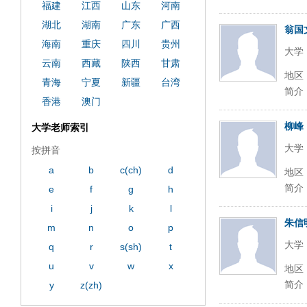
福建
江西
山东
河南
湖北
湖南
广东
广西
翁国
海南
重庆
四川
贵州
大学
云南
西藏
陕西
甘肃
地区
青海
宁夏
新疆
台湾
简介
香港
澳门
柳峰
大学老师索引
大学
按拼音
a
b
c(ch)
d
地区
简介
e
f
g
h
i
j
k
l
朱信
m
n
o
p
大学
q
r
s(sh)
t
u
v
w
x
地区
简介
y
z(zh)