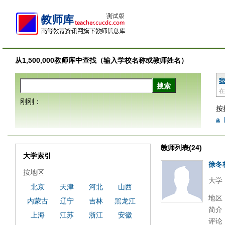
从1,500,000教师库中查找（输入学校名称或教师姓名）
我
在
刚刚：
按
a
教师列表(24)
大学索引
徐冬
按地区
大学
北京
天津
河北
山西
地区
内蒙古
辽宁
吉林
黑龙江
简介
上海
江苏
浙江
安徽
评论