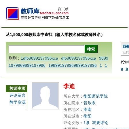
从1,500,000教师库中查找（输入学校名称或教师姓名）
我
在
刚刚：
1dfb9899197996xca
dfb9899197996xca
9899
按拼
1979969899197996
198991979969899197996
1
1
a
b
AAABBBCCCdefine blablaenddefine dfbxyzendtemplat
e dfbCCCBBBAAA
1dfb9899197996x
1dfbzzzzzzzzb
李迪
bbccccdddeeexcareplacezo
1dfbabctitlexca
1dfbmat
教师主页
h key98991 methodmultiply operand97996xca
1dfbset
评论留言
所在大学：
衡阳师范学院
x9899197996xxca
1dfbthisxca
1dfbxca123
1printdfb
教学资源
所在院系：
音乐系
9899197996 xca
AAABBBCCCdefine blablaenddefine
所在地区：
湖南
dfbxyzendtemplate dfbCCCBBBAAA
dfb
dfb9899197
所在城市：
衡阳
评论次数：
1条
我要评论
996x
dfbabctitlexca
dfbmath key98991 methodmultipl