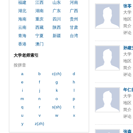
ply operand97996xca
dfbsetx9899197996xxca
福建
江西
山东
河南
张苓
湖北
湖南
广东
广西
大学
海南
重庆
四川
贵州
地区
简介
云南
西藏
陕西
甘肃
评论
青海
宁夏
新疆
台湾
香港
澳门
孙建
大学
大学老师索引
地区
按拼音
简介
a
b
c(ch)
d
评论
e
f
g
h
年仁
i
j
k
l
大学
m
n
o
p
地区
q
r
s(sh)
t
简介
u
v
w
x
评论
y
z(zh)
张森