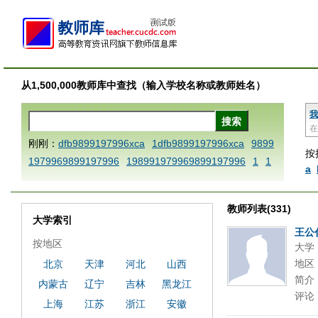
从1,500,000教师库中查找（输入学校名称或教师姓名）
我
在
刚刚：
dfb9899197996xca
1dfb9899197996xca
9899
按
1979969899197996
198991979969899197996
1
1
a
AAABBBCCCdefine blablaenddefine dfbxyzendtemplat
e dfbCCCBBBAAA
1dfb9899197996x
1dfbabctitlexc
教师列表(331)
a
1dfbmath key98991 methodmultiply operand97996x
大学索引
ca
1dfbsetx9899197996xxca
1dfbthisxca
1dfbxca12
王公
按地区
大学
3
1dfbzzzzzzzzbbbccccdddeeexcareplacezo
1printdf
地区
北京
天津
河北
山西
b 9899197996 xca
AAABBBCCCdefine blablaenddefin
简介
内蒙古
辽宁
吉林
黑龙江
e dfbxyzendtemplate dfbCCCBBBAAA
dfb
dfb989919
评论
7996x
dfbabctitlexca
dfbmath key98991 methodmulti
上海
江苏
浙江
安徽