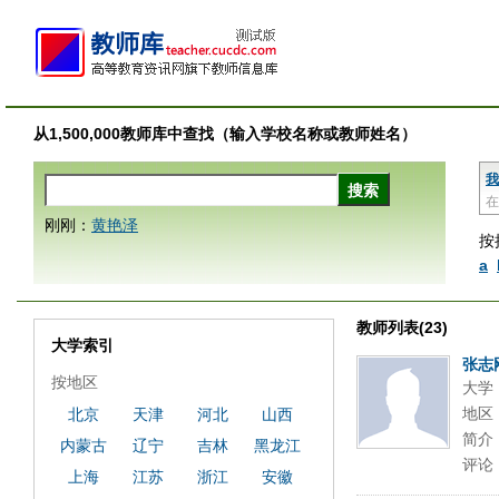
从1,500,000教师库中查找（输入学校名称或教师姓名）
我
在
刚刚：
黄艳泽
按
a
教师列表(23)
大学索引
张志
按地区
大学
地区
北京
天津
河北
山西
简介
内蒙古
辽宁
吉林
黑龙江
评论
上海
江苏
浙江
安徽