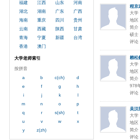
福建
江西
山东
河南
程京
湖北
湖南
广东
广西
大学
海南
重庆
四川
贵州
地区
简介：
云南
西藏
陕西
甘肃
硕士
青海
宁夏
新疆
台湾
评论
香港
澳门
赖松
大学老师索引
大学
按拼音
地区
a
b
c(ch)
d
简介
97
e
f
g
h
评论
i
j
k
l
m
n
o
p
吴汉
q
r
s(sh)
t
大学
u
v
w
x
地区
简介
y
z(zh)
评论